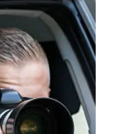
Leadership
in
Investigations
Every
Customer's
Dilemmas