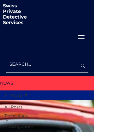
Swiss
Private
Detective
Services
NEWS
All Posts
All Posts
Technology
in
Investigations