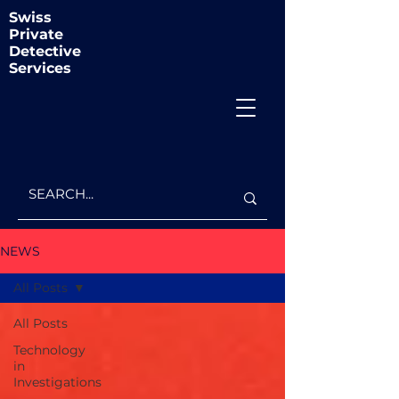
Swiss
Private
Detective
Services
NEWS
All Posts
All Posts
Technology
in
Investigations