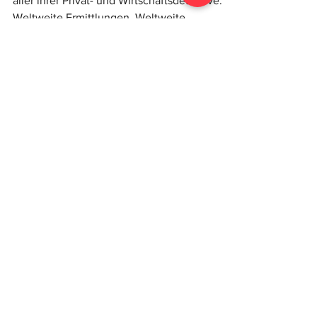
Ermittler in
Zürich &
Schweizweit -
Privatdetektiv
Zuverlässige und sorgfältige Arbeitsweise
aller ihrer Privat- und Wirtschaftsdetektive.
Weltweite Ermittlungen. Weltweite
Ermittlungen. ...