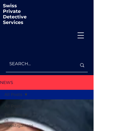
Swiss
Private
Detective
Services
NEWS
All Posts
All Posts
Technology
in
Investigations